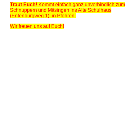
Traut Euch!
Kommt einfach ganz unverbindlich zum
Schnuppern und Mitsingen ins Alte Schulhaus
(Entenburgweg 1) in Pfohren.
Wir freuen uns auf Euch!
Besucherzahl