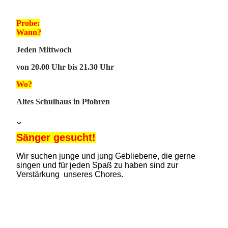
Probe:
Wann?
J
eden Mittwoch
von 20.00 Uhr bis 21.30 Uhr
Wo?
Altes Schulhaus in Pfohren
Sänger gesucht!
Wir such
en junge und jung Gebliebene, die gerne
singen und für jeden Spaß zu haben sind zur
Verstärkung unseres Chores.
G
erne auch als
Projekt-Sänger.
Doch ganz besonders brauchen unsere Tenor- und
Bass-Stimmen Eure Unterstützung.