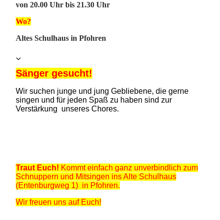
von 20.00 Uhr bis 21.30 Uhr
Wo?
Altes Schulhaus in Pfohren
Sänger gesucht!
Wir such
en junge und jung Gebliebene, die gerne
singen und für jeden Spaß zu haben sind zur
Verstärkung unseres Chores.
G
erne auch als
Projekt-Sänger.
Doch ganz besonders brauchen unsere Tenor- und
Bass-Stimmen Eure Unterstützung.
Traut Euch!
Kommt einfach ganz unverbindlich zum
Schnuppern und Mitsingen ins Alte Schulhaus
(Entenburgweg 1) in Pfohren.
Wir freuen uns auf Euch!