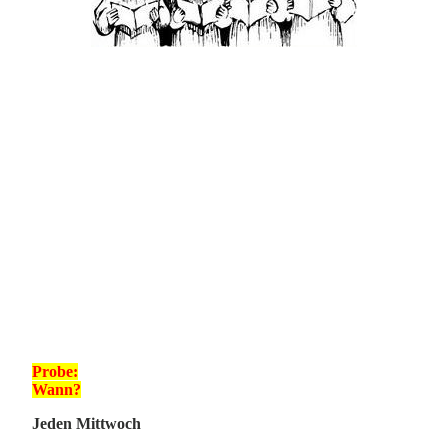
Probe:
Wann?
J
eden Mittwoch