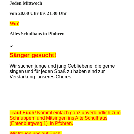
J
eden Mittwoch
von 20.00 Uhr bis 21.30 Uhr
Wo?
Altes Schulhaus in Pfohren
Sänger gesucht!
Wir such
en junge und jung Gebliebene, die gerne
singen und für jeden Spaß zu haben sind zur
Verstärkung unseres Chores.
G
erne auch als
Projekt-Sänger.
Doch ganz besonders brauchen unsere Tenor- und
Bass-Stimmen Eure Unterstützung.
Traut Euch!
Kommt einfach ganz unverbindlich zum
Schnuppern und Mitsingen ins Alte Schulhaus
(Entenburgweg 1) in Pfohren.
Wir freuen uns auf Euch!