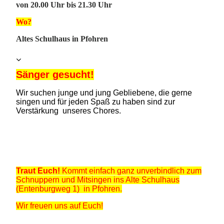
von 20.00 Uhr bis 21.30 Uhr
Wo?
Altes Schulhaus in Pfohren
Sänger gesucht!
Wir such
en junge und jung Gebliebene, die gerne
singen und für jeden Spaß zu haben sind zur
Verstärkung unseres Chores.
G
erne auch als
Projekt-Sänger.
Doch ganz besonders brauchen unsere Tenor- und
Bass-Stimmen Eure Unterstützung.
Traut Euch!
Kommt einfach ganz unverbindlich zum
Schnuppern und Mitsingen ins Alte Schulhaus
(Entenburgweg 1) in Pfohren.
Wir freuen uns auf Euch!