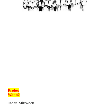
Probe:
Wann?
J
eden Mittwoch